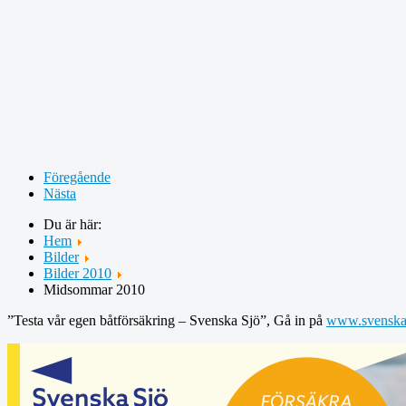
Föregående
Nästa
Du är här:
Hem
Bilder
Bilder 2010
Midsommar 2010
”Testa vår egen båtförsäkring – Svenska Sjö”, Gå in på
www.svenskas