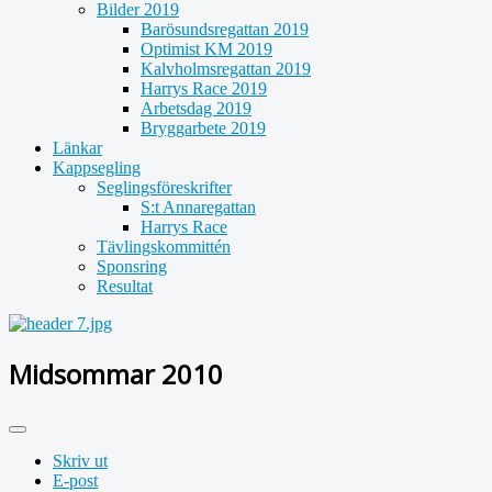
Bilder 2019
Barösundsregattan 2019
Optimist KM 2019
Kalvholmsregattan 2019
Harrys Race 2019
Arbetsdag 2019
Bryggarbete 2019
Länkar
Kappsegling
Seglingsföreskrifter
S:t Annaregattan
Harrys Race
Tävlingskommittén
Sponsring
Resultat
Midsommar 2010
Skriv ut
E-post