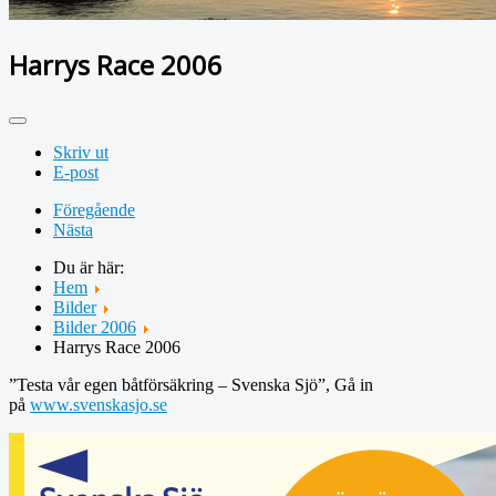
Harrys Race 2006
Skriv ut
E-post
Föregående
Nästa
Du är här:
Hem
Bilder
Bilder 2006
Harrys Race 2006
”Testa vår egen båtförsäkring – Svenska Sjö”, Gå in
på
www.svenskasjo.se