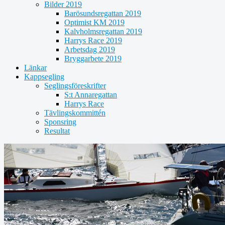
Bilder 2019
Barösundsregattan 2019
Optimist KM 2019
Kalvholmsregattan 2019
Harrys Race 2019
Arbetsdag 2019
Bryggarbete 2019
Länkar
Kappsegling
Seglingsföreskrifter
S:t Annaregattan
Harrys Race
Tävlingskommittén
Sponsring
Resultat